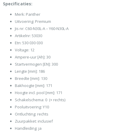
Specificaties:
Merk: Panther
Uitvoering: Premium
Jis nr: C60-N30L-A – Y60-N30L-A
Artikelnr: 53030
Etn: 530 030 030
Voltage: 12
Ampere-uur [Ah]: 30
Startvermogen [EN]: 300
Lengte [mm]: 186
Breedte [mm]: 130
Bakhoogte [mm]: 171
Hoogte incl. pool [mm]: 171
Schakelschema: 0 (+ rechts)
Pooluitvoering: Y10
Ontluchting: rechts
Zuurpakket: inclusief
Handleiding: ja