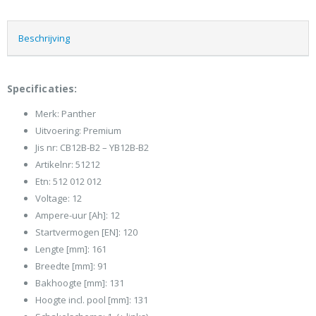
Beschrijving
Specificaties:
Merk: Panther
Uitvoering: Premium
Jis nr: CB12B-B2 – YB12B-B2
Artikelnr: 51212
Etn: 512 012 012
Voltage: 12
Ampere-uur [Ah]: 12
Startvermogen [EN]: 120
Lengte [mm]: 161
Breedte [mm]: 91
Bakhoogte [mm]: 131
Hoogte incl. pool [mm]: 131