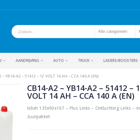
Alle categorieën
I
AANDRIJVING
AUTO
TRUCK
LADERS/BOOSTERS
 – YB14-A2 – 51412 – 12 VOLT 14 AH – CCA 140 A (EN)
CB14-A2 – YB14-A2 – 51412 – 
VOLT 14 AH – CCA 140 A (EN)
lxbxh 135x90x167 – Plus Links – Ontluchting Links – In
zuurpakket