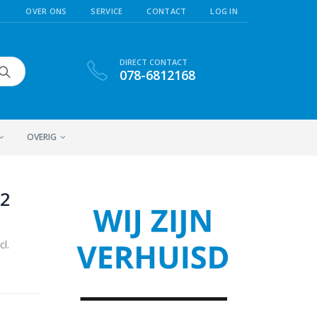
OVER ONS
SERVICE
CONTACT
LOG IN
DIRECT CONTACT
078-6812168
OVERIG
12
cl.