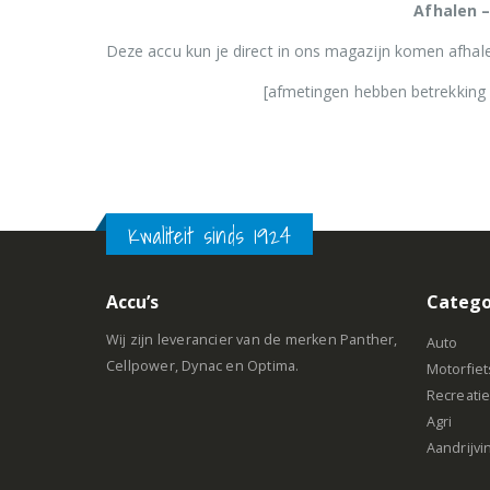
Afhalen –
Deze accu kun je direct in ons magazijn komen afhale
[afmetingen hebben betrekking 
Kwaliteit sinds 1924
Accu’s
Catego
Wij zijn leverancier van de merken Panther,
Auto
Cellpower, Dynac en Optima.
Motorfiet
Recreati
Agri
Aandrijvi