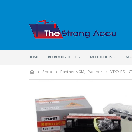
HOME
RECREATIE/BOOT
MOTORFIETS
AGR
Home
Shop
Panther AGM
,
Panther
YTX9-BS – C