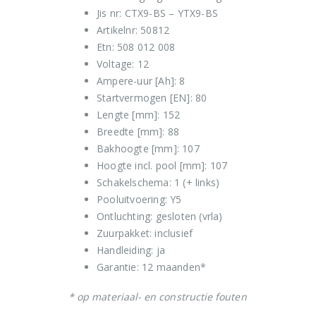
Jis nr: CTX9-BS – YTX9-BS
Artikelnr: 50812
Etn: 508 012 008
Voltage: 12
Ampere-uur [Ah]: 8
Startvermogen [EN]: 80
Lengte [mm]: 152
Breedte [mm]: 88
Bakhoogte [mm]: 107
Hoogte incl. pool [mm]: 107
Schakelschema: 1 (+ links)
Pooluitvoering: Y5
Ontluchting: gesloten (vrla)
Zuurpakket: inclusief
Handleiding: ja
Garantie: 12 maanden*
* op materiaal- en constructie fouten