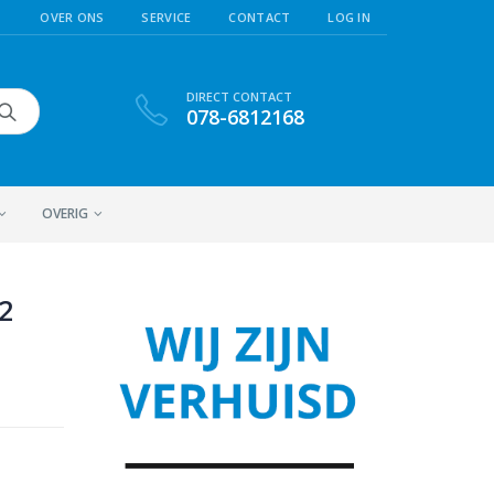
OVER ONS
SERVICE
CONTACT
LOG IN
DIRECT CONTACT
078-6812168
OVERIG
2