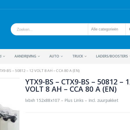
Alle categorieën
I
AANDRIJVING
AUTO
TRUCK
LADERS/BOOSTERS
TX9-BS – 50812 – 12 VOLT 8 AH – CCA 80 A (EN)
YTX9-BS – CTX9-BS – 50812 – 1
VOLT 8 AH – CCA 80 A (EN)
lxbxh 152x88x107 – Plus Links – Incl. zuurpakket