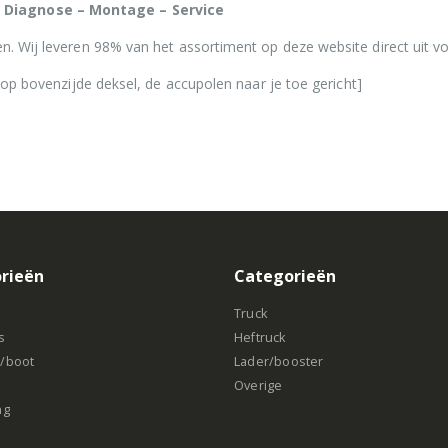
 Diagnose – Montage – Service
n. Wij leveren 98% van het assortiment op deze website direct uit v
op bovenzijde deksel, de accupolen naar je toe gericht]
rieën
Categorieën
Truck
s
Heftruck
e/boot
Lader/booster
Overige
ng