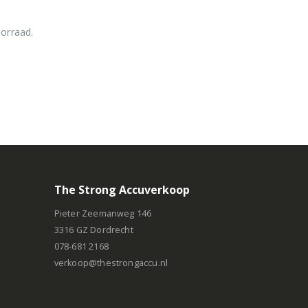
oorraad.
The Strong Accuverkoop
Pieter Zeemanweg 146
3316 GZ Dordrecht
078-681 2168
verkoop@thestrongaccu.nl