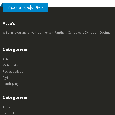
Kwaliteit sinds 1924
Accu’s
Wij zijn leverancier van de merken Panther, Cellpower, Dynac en Optima.
Categorieën
Auto
Motorfiets
Recreatie/boot
Agri
Aandrijving
Categorieën
Truck
Heftruck